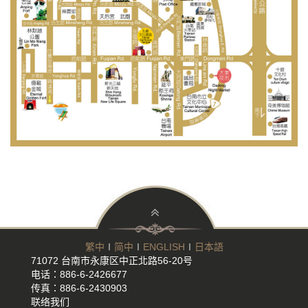
繁中
∣
简中
∣
ENGLISH
∣
日本語
71072 台南市永康区中正北路56-20号
电话：886-6-2426677
传真：886-6-2430903
联络我们