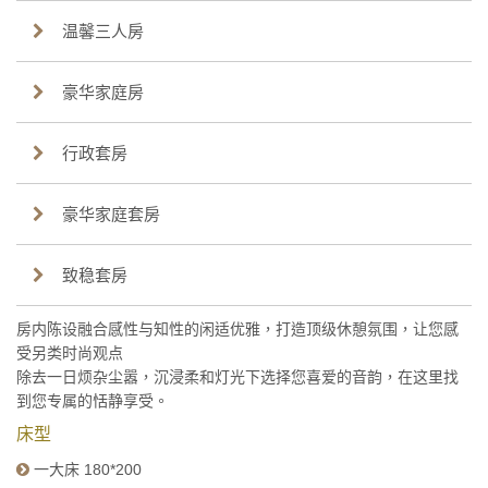
温馨三人房
豪华家庭房
行政套房
豪华家庭套房
致稳套房
房内陈设融合感性与知性的闲适优雅，打造顶级休憩氛围，让您感
受另类时尚观点
除去一日烦杂尘嚣，沉浸柔和灯光下选择您喜爱的音韵，在这里找
到您专属的恬静享受。
床型
一大床 180*200