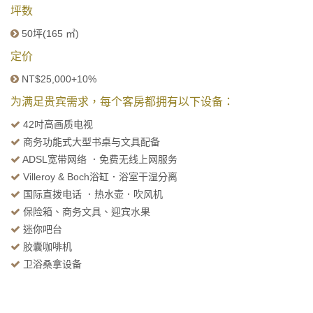
坪数
50坪(165 ㎡)
定价
NT$25,000+10%
为满足贵宾需求，每个客房都拥有以下设备：
42吋高画质电视
商务功能式大型书桌与文具配备
ADSL宽带网络 ．免费无线上网服务
Villeroy & Boch浴缸．浴室干湿分离
国际直拨电话 ．热水壶．吹风机
保险箱、商务文具、迎宾水果
迷你吧台
胶囊咖啡机
卫浴桑拿设备