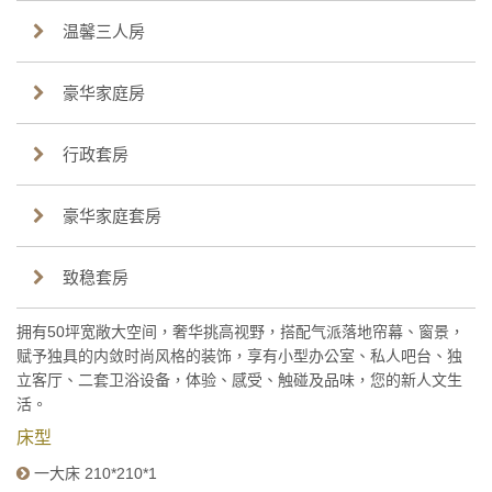
温馨三人房
豪华家庭房
行政套房
豪华家庭套房
致稳套房
拥有50坪宽敞大空间，奢华挑高视野，搭配气派落地帘幕、窗景，
赋予独具的内敛时尚风格的装饰，享有小型办公室、私人吧台、独
立客厅、二套卫浴设备，体验、感受、触碰及品味，您的新人文生
活。
床型
一大床 210*210*1