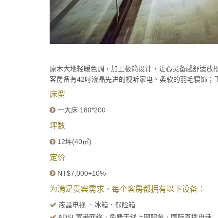
原木大地轻暖色调，加上极简设计，让心灵备感舒适放
客房备有42吋液晶先进的视听家电、柔软的羽毛寝饰；
床型
一大床 180*200
坪数
12坪(40㎡)
定价
NT$7,000+10%
为满足贵宾需求，每个客房都拥有以下设备：
液晶电视 ．冰箱．保险箱
ADSL宽带网络．免费无线上网服务．国际直拨电话