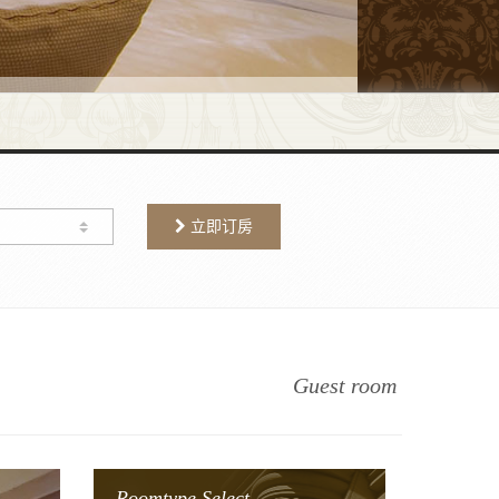
立即订房
Guest room
Roomtype Select