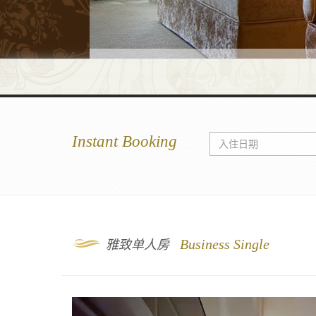
Instant Booking
9
Business Single
雅致单人房