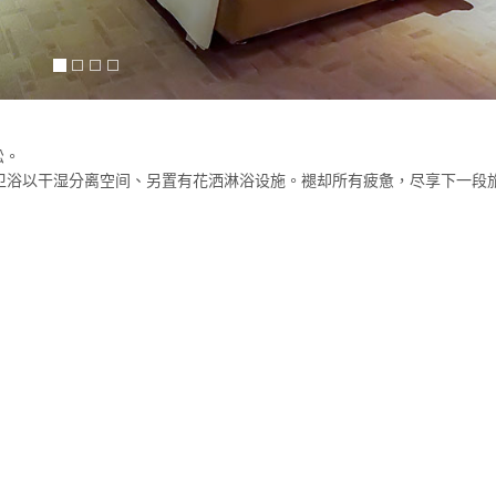
松。
卫浴以干湿分离空间、另置有花洒淋浴设施。褪却所有疲惫，尽享下一段