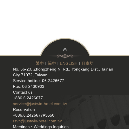
繁中
∣
简中
∣
ENGLISH
∣
日本語
No. 56-20, Zhongzheng N. Rd., Yongkang Dist., Tainan
City 71072, Taiwan
Service hotline: 06-2426677
Fax: 06-2430903
Contact us
+886.6.2426677
service@justwin-hotel.com.tw
Reservation
+886.6.2426677#3650
rsvn@justwin-hotel.com.tw
Meetings．Weddings Inquiries