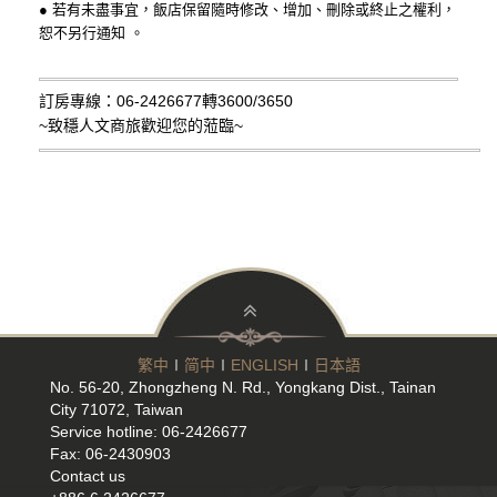
● 若有未盡事宜，飯店保留隨時修改、增加、刪除或終止之權利，
恕不另行通知 。
訂房專線：06-2426677轉3600/3650
~致穩人文商旅
歡迎您的蒞臨~
繁中
∣
简中
∣
ENGLISH
∣
日本語
No. 56-20, Zhongzheng N. Rd., Yongkang Dist., Tainan
City 71072, Taiwan
Service hotline: 06-2426677
Fax: 06-2430903
Contact us