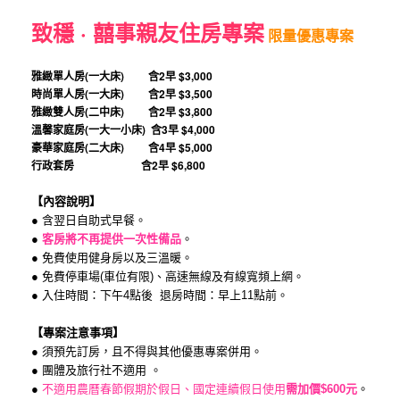
致穩 · 囍事親友住房專案
限量優惠專案
雅緻單人房(一大床) 含2早
$3,000
時尚單人房(一大床) 含2早
$3,500
雅緻雙人房(二中床) 含2早
$3,800
溫馨家庭房(一大一小床) 含3早
$4,000
豪華家庭房(二大床) 含4早
$5,000
行政套房 含2早
$6,800
【內容說明】
● 含翌日自助式早餐。
●
客房將不再提供一次性備品
。
● 免費使用健身房以及三溫暖。
● 免費停車場(車位有限)、高速無線及有線寬頻上網。
● 入住時間：下午4點後 退房時間：早上11點前。
【專案注意事項】
● 須預先訂房，且不得與其他優惠專案併用。
● 團體及旅行社不適用 。
●
不適用農曆春節假期於假日、國定連續假日使用
需加價$600元
。