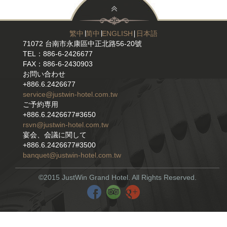
繁中
∣
简中
∣
ENGLISH
∣
日本語
71072 台南市永康區中正北路56-20號
TEL：886-6-2426677
FAX：886-6-2430903
お問い合わせ
+886.6.2426677
service@justwin-hotel.com.tw
ご予約専用
+886.6.2426677#3650
rsvn@justwin-hotel.com.tw
宴会、会議に関して
+886.6.2426677#3500
banquet@justwin-hotel.com.tw
©2015 JustWin Grand Hotel. All Rights Reserved.