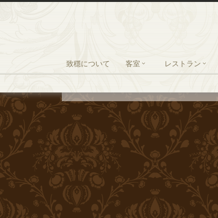
致穩について
客室
レストラン