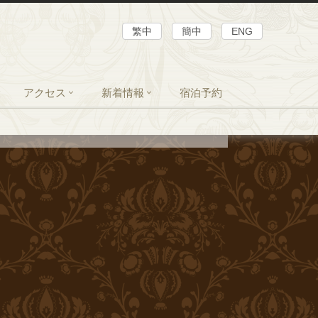
繁中
簡中
ENG
設
アクセス
新着情報
宿泊予約