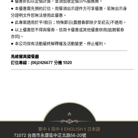
● 
優惠折扣以定價計算，並須加收定價10%服務費。
● 
本優惠需先預約訂位，用餐須出示證件方可享優惠，若無出示身
分證明文件恕無法使用此優惠。
● 
此專案適用於平/假日；特殊節日(農曆春節除夕至初五)不適用。
● 
以上優惠恕不得與餐券、信用卡優惠或其他優惠併用(逾期餐券
亦同)。
● 
本公司保有活動最終解釋權及活動變更、停
止權利。
馬維爾異國餐廳
訂位專線：
分機
(06)2426677
5520
繁中
∣
简中
∣
ENGLISH
∣
日本語
71072 台南市永康區中正北路56-20號