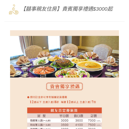
3
【囍事親友住房】貴賓獨享禮遇$3000起