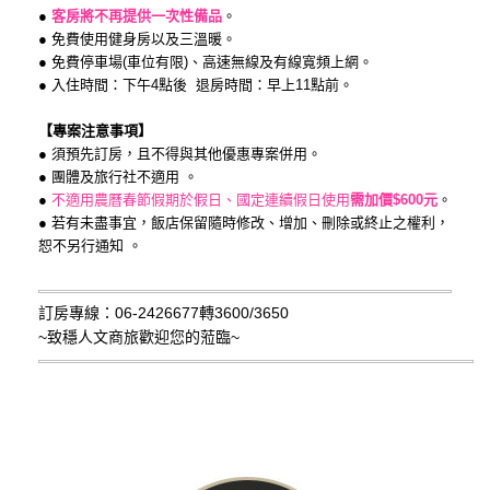
●
客房將不再提供一次性備品
。
● 免費使用健身房以及三溫暖。
● 免費停車場(車位有限)、高速無線及有線寬頻上網。
● 入住時間：下午4點後 退房時間：早上11點前。
【專案注意事項】
● 須預先訂房，且不得與其他優惠專案併用。
● 團體及旅行社不適用 。
●
不適用農曆春節假期於假日、國定連續假日使用
需加價$600元
。
● 若有未盡事宜，飯店保留隨時修改、增加、刪除或終止之權利，
恕不另行通知 。
訂房專線：06-2426677轉3600/3650
~致穩人文商旅
歡迎您的蒞臨~