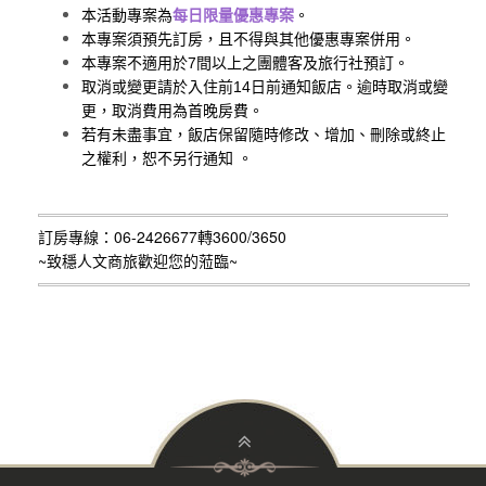
本活動專案為
每日限量優惠專案
。
本專案須預先訂房，且不得與其他優惠專案併用。
本專案不適用於
7
間以上之團體客及旅行社預訂。
取消或變更請於入住前
14
日前通知飯店。逾時取消或變
更，取消費用為首晚房費。
若有未盡事宜，飯店保留隨時修改、增加、刪除或終止
之權利，恕不另行通知
。
訂房專線：06-2426677轉3600/3650
~致穩人文商旅
歡迎您的蒞臨~