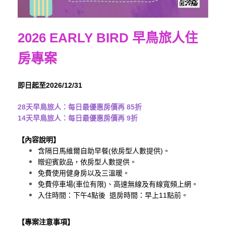
2026 EARLY BIRD 早鳥旅人住
房專案
即日起至
2026/12/31
28
天早鳥旅人
：每日最優惠房價再
85
折
14
天早鳥旅人
：每日最優惠房價再
9
折
【內容說明】
含隔日馬維爾自助早餐
(
依房型人數提供
)
。
贈迎賓飲品，依房型人數提供。
免費使用健身房以及三溫暖。
免費停車場
(
車位有限
)
、高速無線及有線寬頻上網。
入住時間：下午
4
點後
退房時間：早上
11
點前。
【專案注意事項】