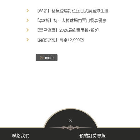
【88節】爸氣登場訂位送日式廣島炸生蠔
【享8折】持亞太棒球場門票用餐享優惠
【壽星優惠】2026馬維爾用餐7折起
【囍宴專案】每桌12,999起
⊕
more
聯絡我們
預約訂房專線