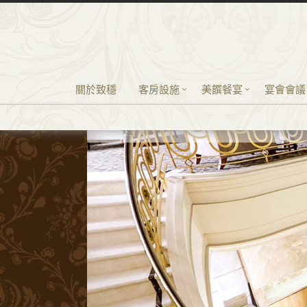
關於致穩
客房設施
美饌餐宴
宴會會議