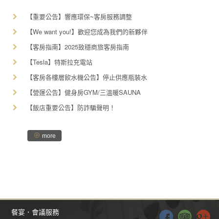
【重要公告】響應環保~客房服務調整
【We want you!】歡迎您成為我們的新夥伴
【客房指南】2025致穩商旅客房指南
【Tesla】特斯拉充電站
【客房各樓層飲水機公告】停止供應瓶裝水
【營運公告】健身房GYM/三溫暖SAUNA
【飯店重要公告】防詐騙聲明！
⊕
more
餐宴．會議服務