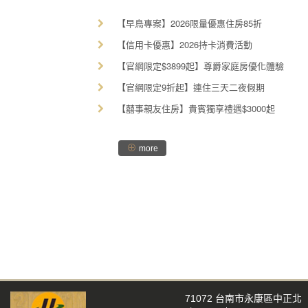
【早鳥專案】2026限量優惠住房85折
【信用卡優惠】2026持卡消費活動
【官網限定$3899起】尊爵家庭房優化體驗
【官網限定9折起】連住三天二夜假期
【囍事親友住房】貴賓獨享禮遇$3000起
⊕
more
71072 台南市永康區中正北